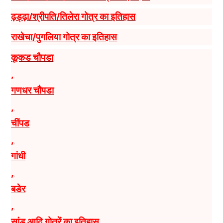
ढ़ड्ढ़ा/श्रीपति/तिलेरा गोत्र का इतिहास
राखेचा/पुगलिया गोत्र का इतिहास
कूकड चौपडा
,
गणधर चौपडा
,
चींपड
,
गांधी
,
बडेर
,
सांड आदि गोत्रें का इतिहास