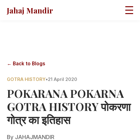
Jahaj Mandir
HOME
ABOUT
BLOGS
MAGAZINES
GALLERY
PRAVACHANS
← Back to Blogs
CONTACT
GOTRA HISTORY
•
21 April 2020
POKARANA POKARNA
GOTRA HISTORY पोकरणा
गोत्र का इतिहास
By
JAHAJMANDIR