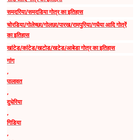
समदरिया/समदडिया गोत्र का इतिहास
चोरडिया/गोलेच्छा/गोलछा/पारख/रामपुरिया/गधैया आदि गोत्रें
का इतिहास
खांटेड/कांटेड/खटोड/खटेड/आबेडा गोत्र का इतिहास
गांग
,
पालावत
,
दुधेरिया
,
गिडिया
,