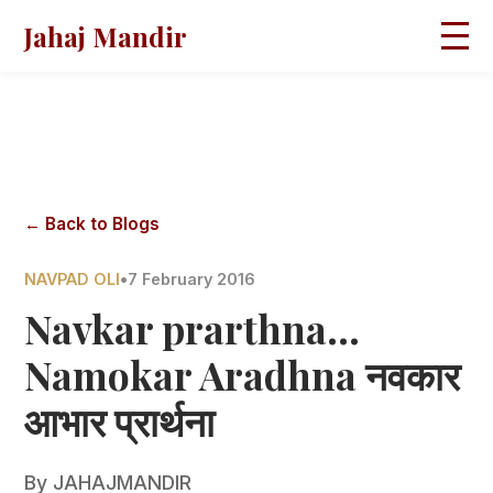
Jahaj Mandir
HOME
ABOUT
BLOGS
MAGAZINES
GALLERY
PRAVACHANS
← Back to Blogs
CONTACT
NAVPAD OLI
•
7 February 2016
Navkar prarthna...
Namokar Aradhna नवकार
आभार प्रार्थना
By
JAHAJMANDIR