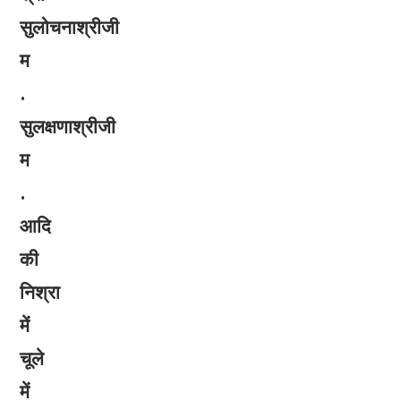
सुलोचनाश्रीजी
म
.
सुलक्षणाश्रीजी
म
.
आदि
की
निश्रा
में
चूले
में