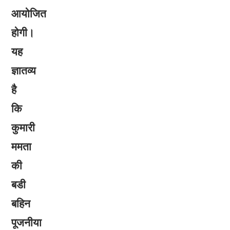
आयोजित
होगी।
यह
ज्ञातव्य
है
कि
कुमारी
ममता
की
बडी
बहिन
पूजनीया