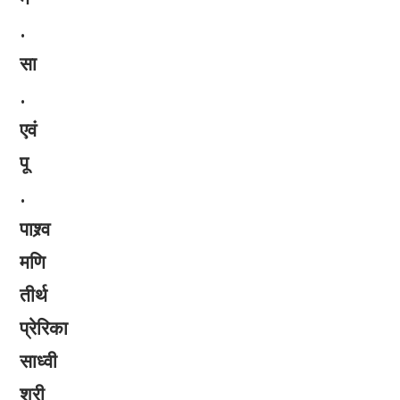
.
सा
.
एवं
पू
.
पाश्र्व
मणि
तीर्थ
प्रेरिका
साध्वी
श्री