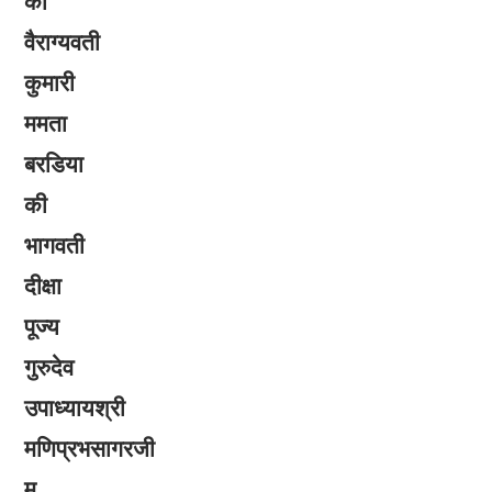
को
वैराग्यवती
कुमारी
ममता
बरडिया
की
भागवती
दीक्षा
पूज्य
गुरुदेव
उपाध्यायश्री
मणिप्रभसागरजी
म