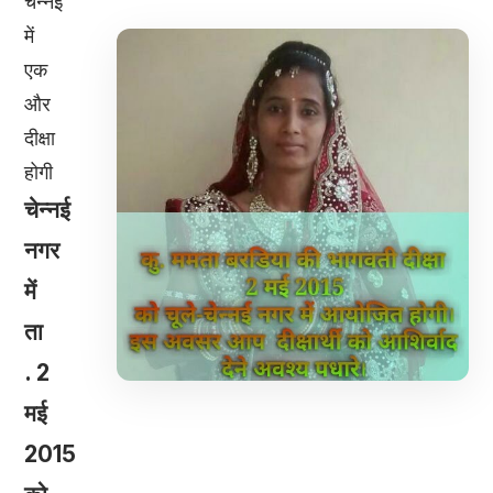
चेन्नई
में
एक
और
दीक्षा
होगी
चेन्नई
नगर
में
ता
. 2
मई
2015