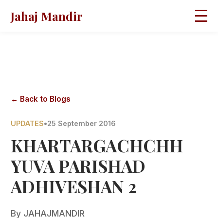
Jahaj Mandir
HOME
ABOUT
BLOGS
MAGAZINES
GALLERY
PRAVACHANS
← Back to Blogs
CONTACT
UPDATES
•
25 September 2016
KHARTARGACHCHH
YUVA PARISHAD
ADHIVESHAN 2
By
JAHAJMANDIR