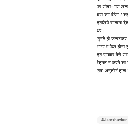
पर सोचा- मेरा लडका
क्या कर बैठेगा? कह
इसलिये सांत्वना दे
धर।
सुनते ही जटाशंकर न
भाग्य में फेल होन
इस प्रकार मेरी सा
मेहनत न करने का द
सदा अनुत्तीर्ण हो
#
Jatashankar