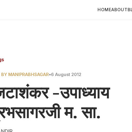
HOME
ABOUT
B
gs
 BY MANIPRABHSAGAR
•
6 August 2012
जटाशंकर -उपाध्याय
्रभसागरजी म. सा.
NDIR