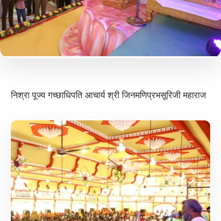
निश्रा पूज्य गच्छाधिपति आचार्य श्री जिनमणिप्रभसूरिजी महाराज