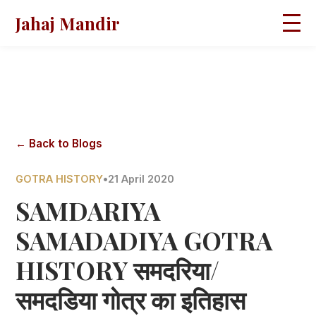
Jahaj Mandir
HOME
ABOUT
BLOGS
MAGAZINES
GALLERY
PRAVACHANS
← Back to Blogs
CONTACT
GOTRA HISTORY
•
21 April 2020
SAMDARIYA
SAMADADIYA GOTRA
HISTORY समदरिया/
समदडिया गोत्र का इतिहास