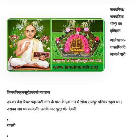
समदरिया/
समदडिया
गोत्र का
इतिहास
आलेखकः-
गच्छाधिपति
आचार्य श्री
जिनमणिप्रभसूरीश्वरजी महाराज
पारकर देश स्थित पद्मावती नगर के पास के एक गांव में सोढा राजपूत परिवार रहता था।
उसका नाम था समंदसी! उसके आठ पुत्र थे- देवसी
,
रायसी
,