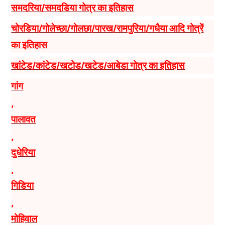
समदरिया/समदडिया गोत्र का इतिहास
चोरडिया/गोलेच्छा/गोलछा/पारख/रामपुरिया/गधैया आदि गोत्रें
का इतिहास
खांटेड/कांटेड/खटोड/खटेड/आबेडा गोत्र का इतिहास
गांग
,
पालावत
,
दुधेरिया
,
गिडिया
,
मोहिवाल