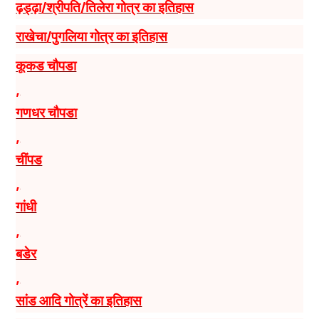
ढ़ड्ढ़ा/श्रीपति/तिलेरा गोत्र का इतिहास
राखेचा/पुगलिया गोत्र का इतिहास
कूकड चौपडा
,
गणधर चौपडा
,
चींपड
,
गांधी
,
बडेर
,
सांड आदि गोत्रें का इतिहास