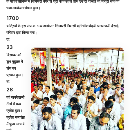
के पावन सानिध्य में सिणधरी नगर से श्री नाकोडाजी तीर्थ छह री पालित पद यात्रा संघ का
भव्य आयोजन संपन्न हुआ।
1700
यात्रियों के इस संघ का भव्य आयोजन सिणधरी निवासी श्री भीकचंदजी धनराजजी देसाई
परिवार द्वारा किया गया।
ता.
23
दिसम्बर को
शुभ मुहूत्र्त में
संघ का
प्रयाण हुआ।
ता.
28
को नाकोडाजी
तीर्थ में भव्य
प्रवेश हुआ।
प्रवेश समारोह
में पूज्य आचार्य