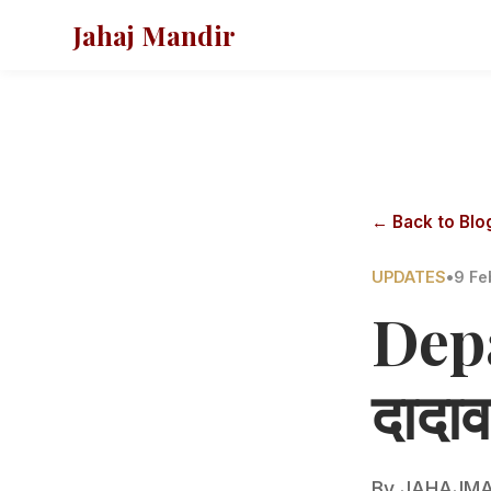
Jahaj Mandir
← Back to Blo
UPDATES
•
9 Fe
Depa
दादाव
By
JAHAJMA