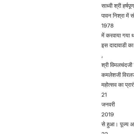
साध्वी श्री हर्षप
पावन निश्रा में 
1978
में करवाया गया 
इस दादावाडी का ज
,
श्री विमलचंदजी श
कमलेशजी विरलजी
महोत्सव का प्रार
21
जनवरी
2019
से हुआ। पूज्य आच