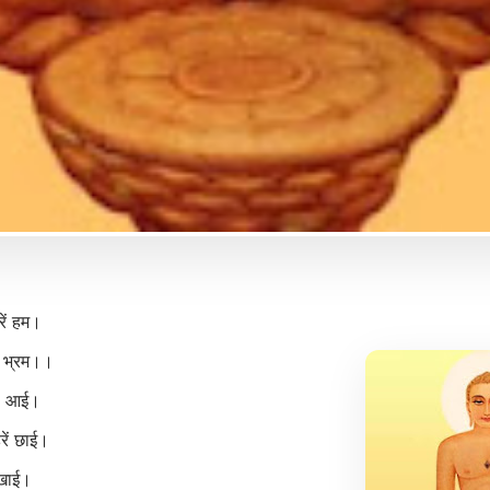
ें हम।
ें भ्रम।।
ां आई।
ें छाई।
 खाई।