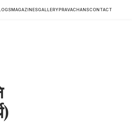
LOGS
MAGAZINES
GALLERY
PRAVACHANS
CONTACT
ि
य)