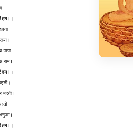
 गम।
ें हम।।
द छाया।
हराया।
सव पाया।
रस सम।
ें हम।।
 बहती।
कर महती।
 धरती।
ं अनुपम।
ें हम।।