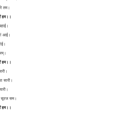
करे तम।
ें हम।।
 बहाई।
यां आई।
कांई।
ुरम्।
ें हम।।
मारी।
या सारी।
ियारी।
ो सूरज सम।
ें हम।।