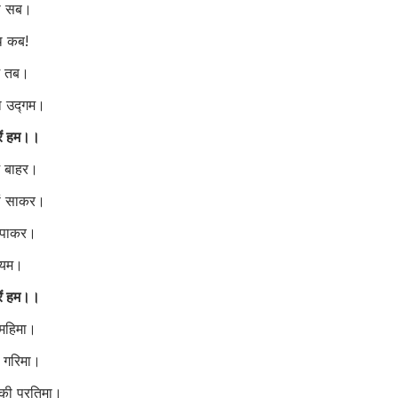
नो सब।
थ कब!
म तब।
का उद्गम।
ें हम।।
ं बाहर।
ों साकर।
ो पाकर।
ंयम।
ें हम।।
 महिमा।
 गरिमा।
की प्रतिमा।