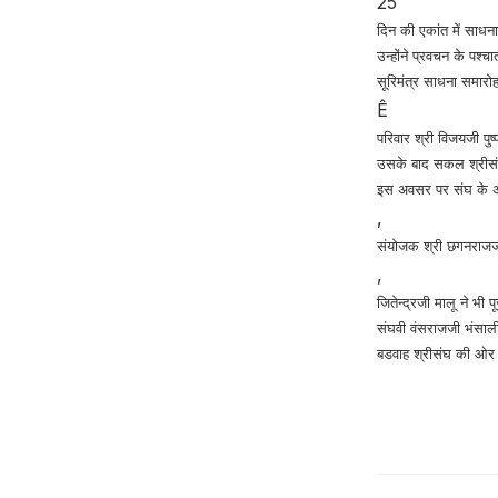
25
दिन की एकांत में साधन
उन्होंने प्रवचन के पश्
सूरिमंत्र साधना समारो
Ê
परिवार श्री विजयजी पुष
उसके बाद सकल श्रीसंघ
इस अवसर पर संघ के अध्
,
संयोजक श्री छगनराजजी
,
जितेन्द्रजी मालू ने भी
संघवी वंसराजजी भंसाली
बडवाह श्रीसंघ की ओर स