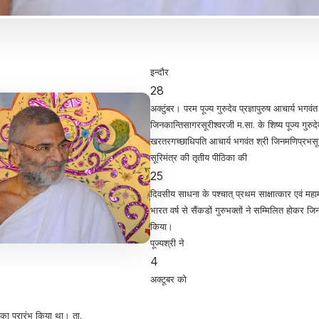
इन्दौर
28
अक्टुंबर। परम पूज्य गुरुदेव प्रज्ञापुरुष आचार्य भगवंत
जिनकान्तिसागरसूरीश्वरजी म.सा. के शिष्य पूज्य गुरु
खरतरगच्छाधिपति आचार्य भगवंत श्री जिनमणिप्रभसूर
सूरिमंत्र की तृतीय पीठिका की
25
दिवसीय साधना के पश्चात् प्रथम साक्षात्कार एवं मह
भारत वर्ष से सैंकडों गुरुभक्तों ने सम्मिलित होकर
किया।
पूज्यश्री ने
4
अक्टूबर को
का प्रारंभ किया था। ता.