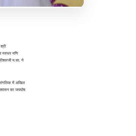
 श्री
देव मरुधर मणि
ीश्वरजी म.सा. ने
ामांगलिक में अखिल
 जिनशासन का जयघोष