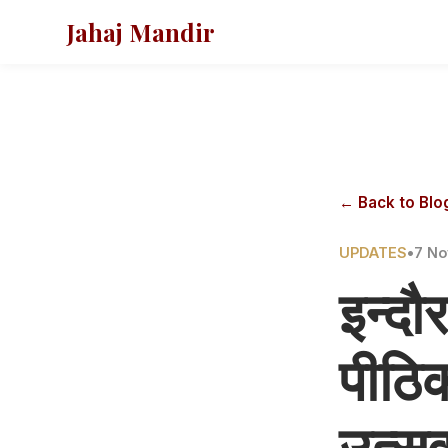
Jahaj Mandir
← Back to Blo
UPDATES
•
7 N
इन्दौ
पीठिक
उत्सव