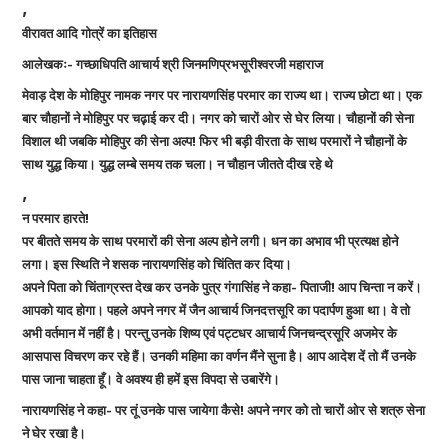
,
वीरावत आदि गोत्रें का इतिहास
आलेखकः- गच्छाधिपति आचार्य श्री जिनमणिप्रभसूरीश्वरजी महाराज
मेवाड़ देश के मोहिपुर नामक नगर पर नारायणसिंह परमार का राज्य था। राज्य छोटा था। एक
बार चौहानों ने मोहिपुर पर चढ़़ाई कर दी। नगर को चारों ओर से घेर लिया। चौहानों की सेना
विशाल थी जबकि मोहिपुर की सेना अल्प! फिर भी बड़ी वीरता के साथ परमारों ने चौहानों के
साथ युद्ध किया। युद्ध लम्बे समय तक चला। न चौहान जीतते दीख रहे थे
,
न परमार हारते!
पर बीतते समय के साथ परमारों की सेना अल्प होने लगी। धन का अभाव भी प्रत्यक्ष होने
लगा। इस स्थिति ने शसक नारायणसिंह को चिंतित कर दिया।
अपने पिता को चिंताग्रस्त देख कर उनके पुत्र गंगासिंह ने कहा- पिताजी! आप चिन्ता न करें।
आपको याद होगा। पहले अपने नगर में जैन आचार्य जिनदत्तसूरि का पदार्पण हुआ था। वे तो
अभी वर्तमान में नहीं है। परन्तु उनके शिष्य एवं पट्टधर आचार्य जिनचन्द्रसूरि अजमेर के
आसपास विचरण कर रहे हैं। उनकी महिमा का वर्णन मैंने सुना है। आप आदेश दें तो मैं उनके
पास जाना चाहता हूँ। वे अवश्य ही हमें इस विपदा से उबारेंगे।
नारायणसिंह ने कहा- पर तूं उनके पास जायेगा कैसे! अपने नगर को तो चारों ओर से शत्रु सेना
ने घेर रखा है।