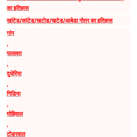
का इतिहास
खांटेड/कांटेड/खटोड/खटेड/आबेडा गोत्र का इतिहास
गांग
,
पालावत
,
दुधेरिया
,
गिडिया
,
मोहिवाल
,
टोडरवाल