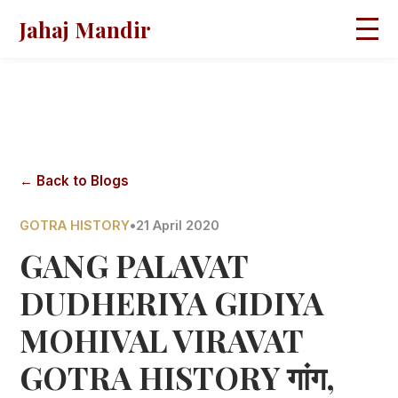
Jahaj Mandir
HOME
ABOUT
BLOGS
MAGAZINES
GALLERY
PRAVACHANS
← Back to Blogs
CONTACT
GOTRA HISTORY
•
21 April 2020
GANG PALAVAT
DUDHERIYA GIDIYA
MOHIVAL VIRAVAT
GOTRA HISTORY गांग,