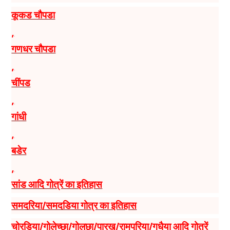
कूकड चौपडा
,
गणधर चौपडा
,
चींपड
,
गांधी
,
बडेर
,
सांड आदि गोत्रें का इतिहास
समदरिया/समदडिया गोत्र का इतिहास
चोरडिया/गोलेच्छा/गोलछा/पारख/रामपुरिया/गधैया आदि गोत्रें