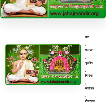
गांग
,
पालावत
,
दुधेरिया
,
गिडिया
,
मोहिवाल
,
टोडरवाल