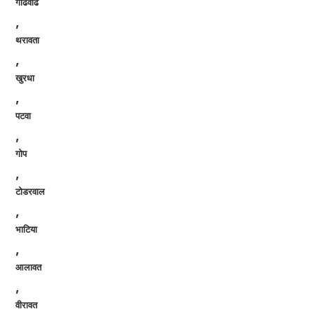
गोढवाढ
,
थरावता
,
खुरधा
,
पटवा
,
गोप
,
टोडरवाल
,
भाटिया
,
आलावत
,
वीरावत