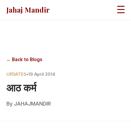
Jahaj Mandir
HOME
ABOUT
BLOGS
MAGAZINES
GALLERY
PRAVACHANS
← Back to Blogs
CONTACT
UPDATES
•
19 April 2014
आठ कर्म
By
JAHAJMANDIR