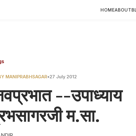
HOME
ABOUT
B
gs
BY MANIPRABHSAGAR
•
27 July 2012
नवप्रभात --उपाध्याय
्रभसागरजी म.सा.
NDIR