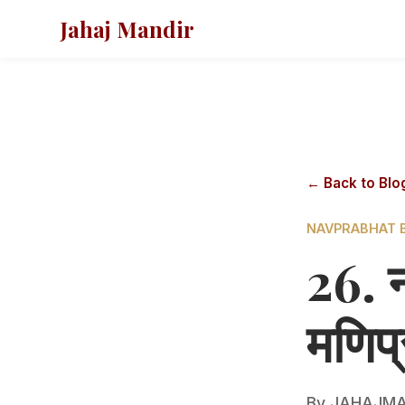
Jahaj Mandir
← Back to Blo
NAVPRABHAT 
26. 
मणिप
By
JAHAJMA