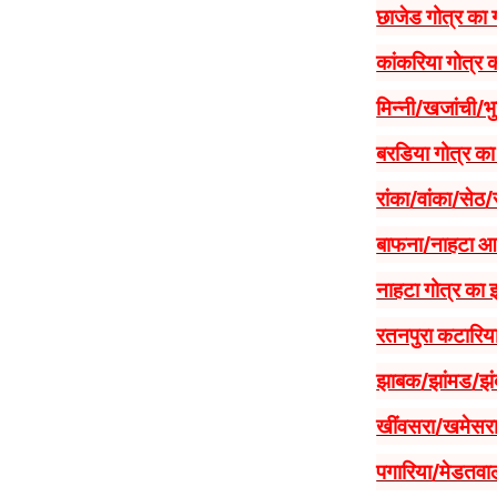
छाजेड गोत्र का
कांकरिया गोत्र 
मिन्नी/खजांची/भ
बरडिया गोत्र क
रांका/वांका/सेठ
बाफना/नाहटा आद
नाहटा गोत्र का 
रतनपुरा कटारिया
झाबक/झांमड/झं
खींवसरा/खमेसरा
पगारिया/मेडतवा