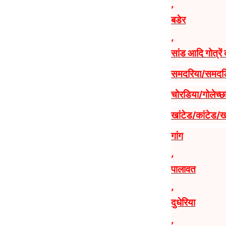
,
बडेर
,
सांड आदि गोत्रे
समदरिया/समदडि
चोरडिया/गोलेच्छ
खांटेड/कांटेड/
गांग
,
पालावत
,
दुधेरिया
,