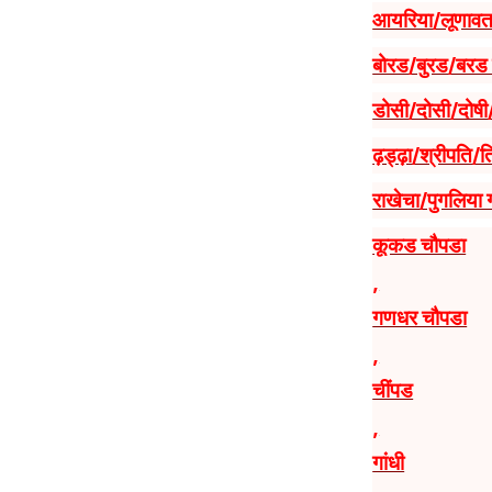
आयरिया/लूणावत 
बोरड/बुरड/बरड 
डोसी/दोसी/दोषी
ढ़ड्ढ़ा/श्रीपति/
राखेचा/पुगलिया 
कूकड चौपडा
,
गणधर चौपडा
,
चींपड
,
गांधी