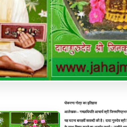
पोकरणा गोत्र का इतिहास
आलेखकः- गच्छाधिपति आचार्य श्री जिनमणिप्रभस
यह घटना बारहवीं शताब्दी की है। दादा गुरुदेव श्री 
के साथ विहार करते हुए अजमेर पधारे। उन्होंने अप