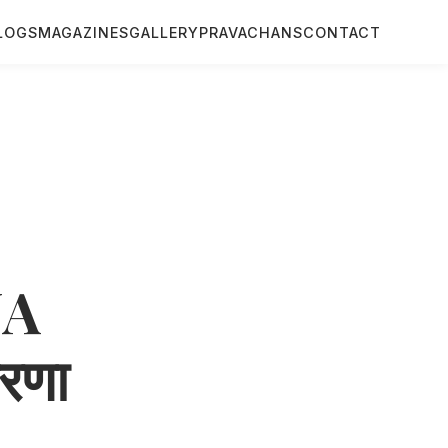
LOGS
MAGAZINES
GALLERY
PRAVACHANS
CONTACT
NA
रणा