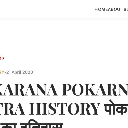
HOME
ABOUT
B
gs
RY
•
21 April 2020
KARANA POKAR
RA HISTORY पोक
र का इतिहास