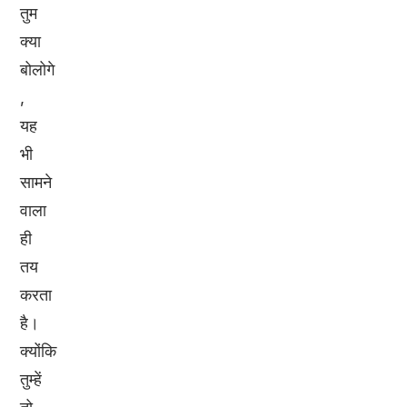
तुम
क्या
बोलोगे
,
यह
भी
सामने
वाला
ही
तय
करता
है।
क्योंकि
तुम्हें