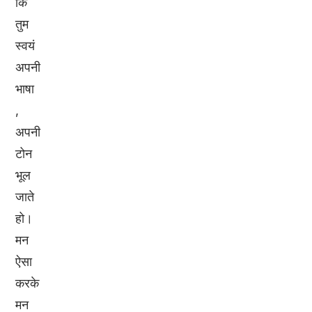
कि
तुम
स्वयं
अपनी
भाषा
,
अपनी
टोन
भूल
जाते
हो।
मन
ऐसा
करके
मन