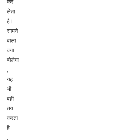
कर
लेता
है।
सामने
वाला
क्या
बोलेगा
,
यह
भी
वही
तय
करता
है
,