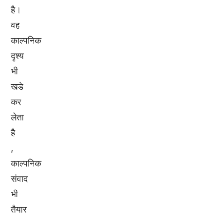
है।
वह
काल्पनिक
दृश्य
भी
खडे
कर
लेता
है
,
काल्पनिक
संवाद
भी
तैयार