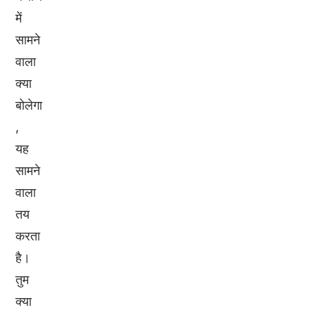
में
सामने
वाला
क्या
बोलेगा
,
यह
सामने
वाला
तय
करता
है।
तुम
क्या