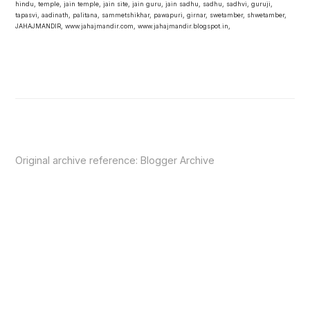
hindu, temple, jain temple, jain site, jain guru, jain sadhu, sadhu, sadhvi, guruji,
tapasvi, aadinath, palitana, sammetshikhar, pawapuri, girnar, swetamber, shwetamber,
JAHAJMANDIR, www.jahajmandir.com, www.jahajmandir.blogspot.in,
Original archive reference:
Blogger Archive