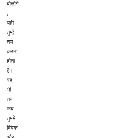
बोलोगे
,
यही
तुम्हें
तय
करना
होता
है।
वह
भी
तब
जब
तुममें
विवेक
और