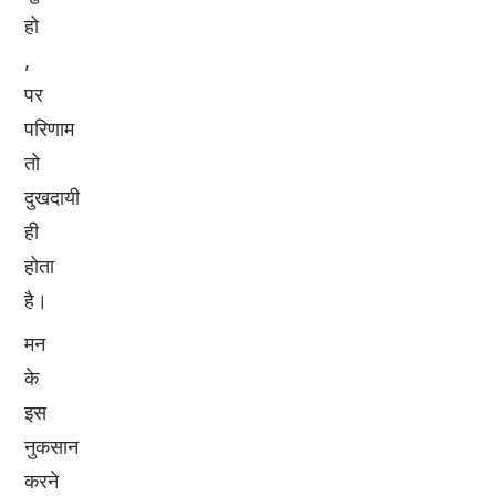
हो
,
पर
परिणाम
तो
दुखदायी
ही
होता
है।
मन
के
इस
नुकसान
करने