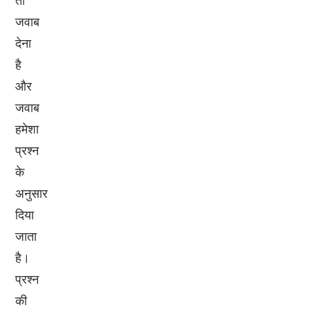
तो
जवाब
देना
है
और
जवाब
हमेशा
प्रश्न
के
अनुसार
दिया
जाता
है।
प्रश्न
की