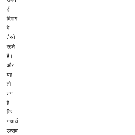
ही
दिमाग
में
तैरते
रहते
हैं।
और
यह
तो
तय
है
कि
यथार्थ
उत्सव