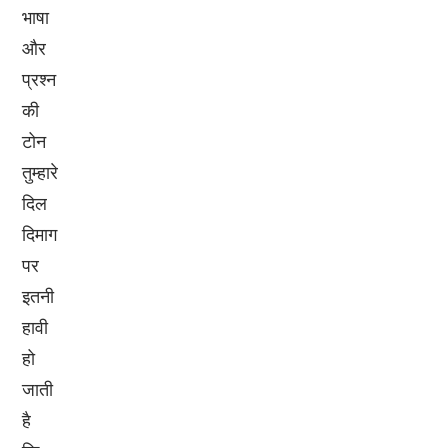
भाषा
और
प्रश्न
की
टोन
तुम्हारे
दिल
दिमाग
पर
इतनी
हावी
हो
जाती
है