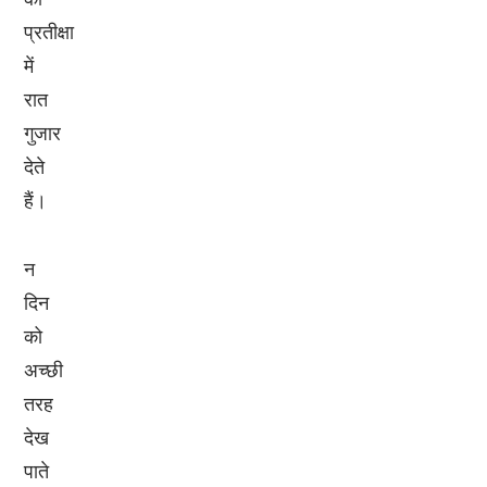
प्रतीक्षा
में
रात
गुजार
देते
हैं।
न
दिन
को
अच्छी
तरह
देख
पाते