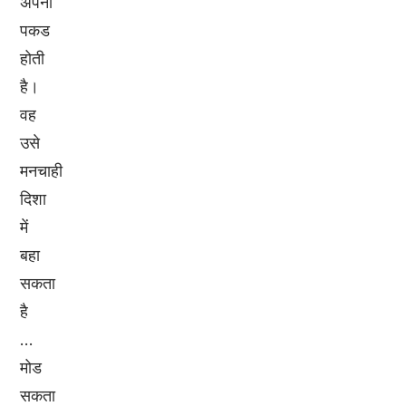
अपनी
पकड
होती
है।
वह
उसे
मनचाही
दिशा
में
बहा
सकता
है
...
मोड
सकता