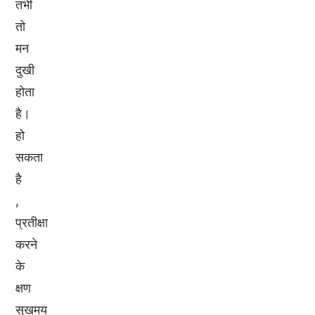
तभी
तो
मन
दुखी
होता
है।
हो
सकता
है
,
प्रतीक्षा
करने
के
क्षण
सुखमय