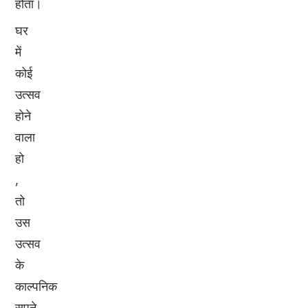
होता।
घर
में
कोई
उत्सव
होने
वाला
हो
,
तो
उस
उत्सव
के
काल्पनिक
सपने