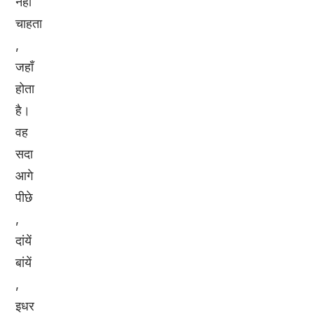
नहीं
चाहता
,
जहाँ
होता
है।
वह
सदा
आगे
पीछे
,
दांयें
बांयें
,
इधर