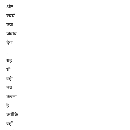
और
स्वयं
क्या
जवाब
देगा
,
यह
भी
वही
तय
करता
है।
क्योंकि
वहाँ