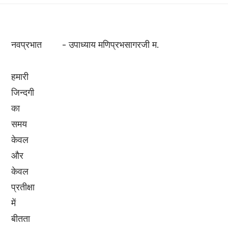
नवप्रभात - उपाध्याय मणिप्रभसागरजी म.
हमारी
जिन्दगी
का
समय
केवल
और
केवल
प्रतीक्षा
में
बीतता