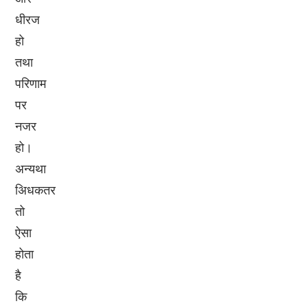
धीरज
हो
तथा
परिणाम
पर
नजर
हो।
अन्यथा
अिधकतर
तो
ऐसा
होता
है
कि