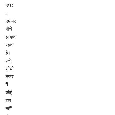
उधर
,
उफपर
नीचे
झांकता
रहता
है।
उसे
सीधी
नजर
में
कोई
रस
नहीं