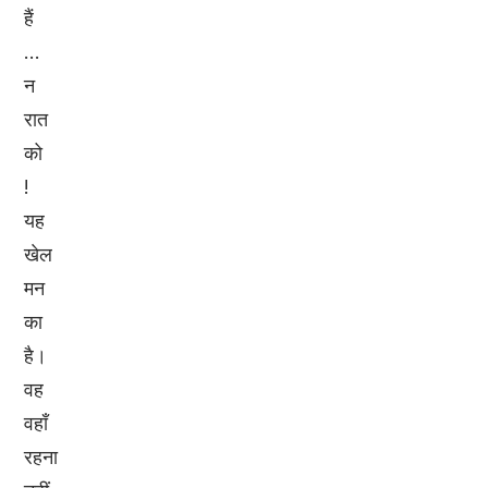
हैं
...
न
रात
को
!
यह
खेल
मन
का
है।
वह
वहाँ
रहना