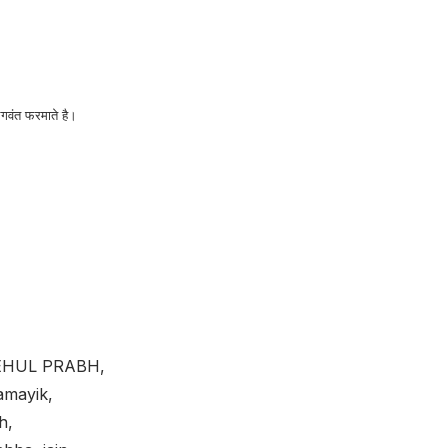
 भगवंत फरमाते है।
 MEHUL PRABH,
amayik,
h,