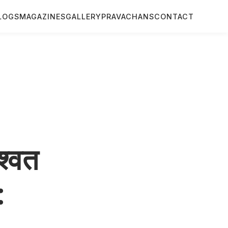
LOGS
MAGAZINES
GALLERY
PRAVACHANS
CONTACT
श्वत
:
.