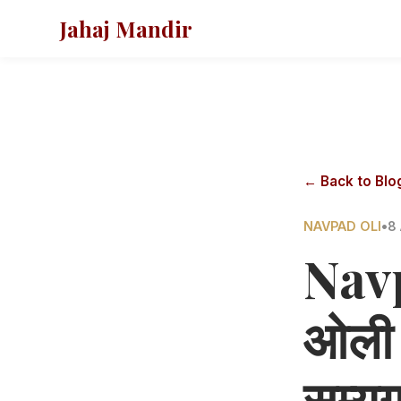
Jahaj Mandir
← Back to Blo
NAVPAD OLI
•
8 
Navp
ओली 
सम्यग