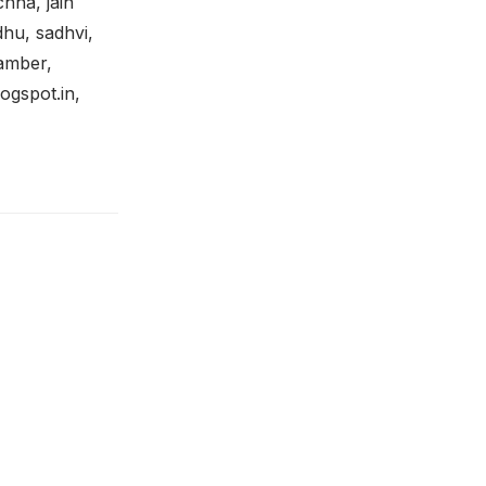
hha, jain
adhu, sadhvi,
tamber,
gspot.in,