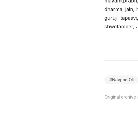
mayankprabh, k
dharma, jain, h
guruji, tapasv
shwetamber, 
#
Navpad Oli
Original archive