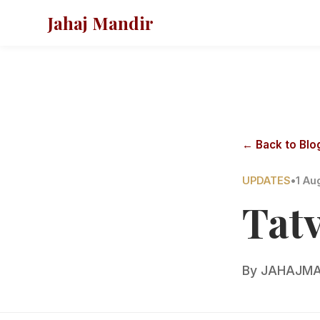
Jahaj Mandir
← Back to Blo
UPDATES
•
1 Au
Tat
By
JAHAJMA