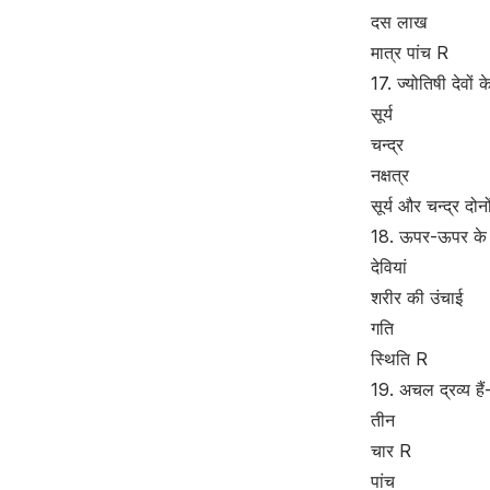
दस लाख
मात्र पांच R
17. ज्योतिषी देवों के 
सूर्य
चन्द्र
नक्षत्र
सूर्य और चन्द्र दोन
18. ऊपर-ऊपर के देव
देवियां
शरीर की उंचाई
गति
स्थिति R
19. अचल द्रव्य हैं
तीन
चार R
पांच