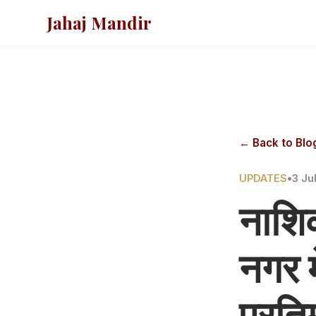
Jahaj Mandir
← Back to Blo
UPDATES
•
3 Ju
नाशि
नगर म
प्रति