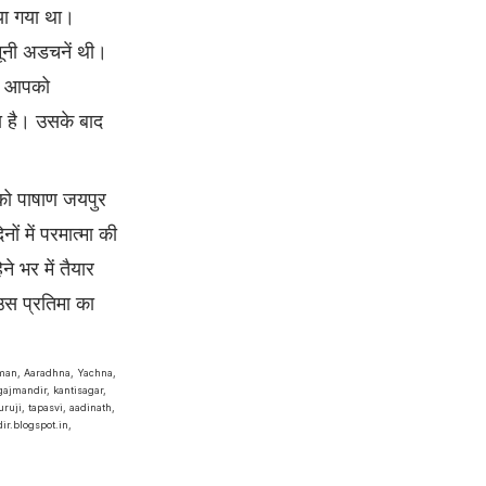
िया गया था।
नूनी अडचनें थी।
ै। आपको
ा है। उसके बाद
 को पाषाण जयपुर
ों में परमात्मा की
 भर में तैयार
 उस प्रतिमा का
man, Aaradhna, Yachna,
ajmandir, kantisagar,
ruji, tapasvi, aadinath,
r.blogspot.in,