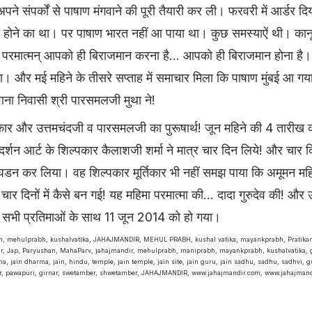
 अपने संपर्कों से पाषाण मंगवाने की पूरी तैयारी कर ली। फरवरी में आर्डर द
रा होने का था। पर पाषाण भारत नहीं आ पाया था। कुछ समस्याऐं थी। का
की, परमात्मन् आपको ही बिराजमान करना है... आपको ही बिराजमान होना ह
ा। और मई महिने के तीसरे सप्ताह में समाचार मिला कि पाषाण मुंबई आ गय
ना निवासी श्री पारसमलजी मुथा ने!
्कार और उत्तमचंदजी व पारसमलजी का पुरूषार्थ! जून महिने की 4 तारीख
दर्शन आर्ट के शिल्पकार कैलाशजी शर्मा ने मात्र चार दिन लिये! और चार दिन
 घडन कर लिया। वह शिल्पकार मूर्तिकार भी नहीं समझ पाया कि अमूमन महिने
 चार दिनों में कैसे बन गई! यह महिमा परमात्मा की... दादा गुरुदेव की! और
य सभी प्रतिमाओं के साथ 11 जून 2014 को हो गया।
bh, mehulprabh, kushalvatika, JAHAJMANDIR, MEHUL PRABH, kushal vatika, mayankprabh, Pratika
r, Jap, Paryushan, MahaParv, jahajmandir, mehulprabh, maniprabh, mayankprabh, kushalvatika, g
a, jain dharma, jain, hindu, temple, jain temple, jain site, jain guru, jain sadhu, sadhu, sadhvi, gu
r, pawapuri, girnar, swetamber, shwetamber, JAHAJMANDIR, www.jahajmandir.com, www.jahajmandi