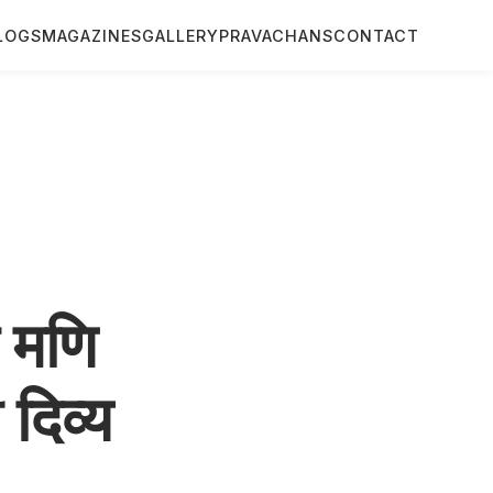
LOGS
MAGAZINES
GALLERY
PRAVACHANS
CONTACT
 मणि
 दिव्य