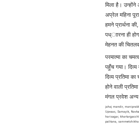
मिला है। उन्होंने
अप्रेल महिना पू
हमने प्रार्थना 
पध्ाारना ही होग
मेहनत की चितलवा
परमात्मा का चमत
पहुँच गया। दिव्य 
दिव्य प्रतिमा का
होने वाली प्रतिमा
मंगल प्रवेश अन्
jahaj mandir, manipra
Upvaas, Samayik, Navka
harisagar, khartargacchh
palitana, sammetshikha