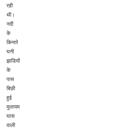
रही
थी।
नदी
के
किनारे
घनी
झाडियों
के
पास
बिछी
हुई
मुलायम
घास
वाली