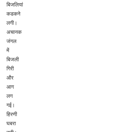
बिजलियां
कडकने
लगी।
अचानक
जंगल
में
बिजली
गिरी
और
आग
लग
गई।
हिरणी
घबरा