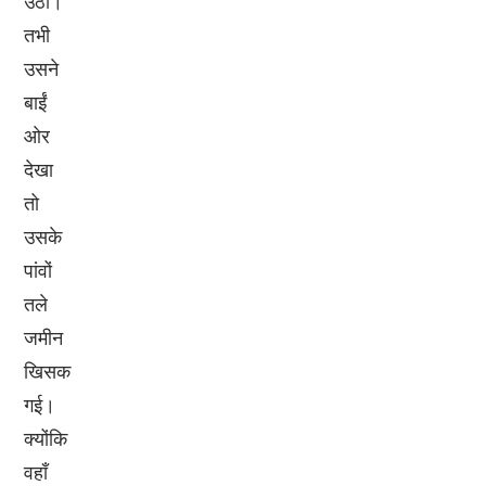
उठी।
तभी
उसने
बाईं
ओर
देखा
तो
उसके
पांवों
तले
जमीन
खिसक
गई।
क्योंकि
वहाँ