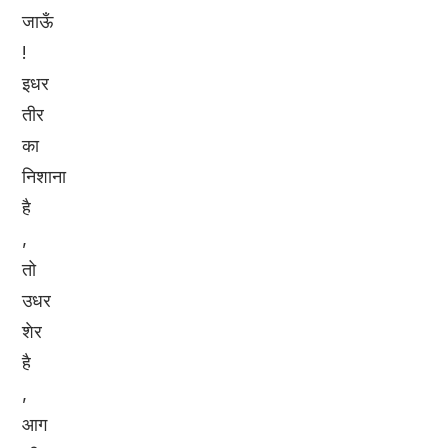
जाऊँ
!
इधर
तीर
का
निशाना
है
,
तो
उधर
शेर
है
,
आग