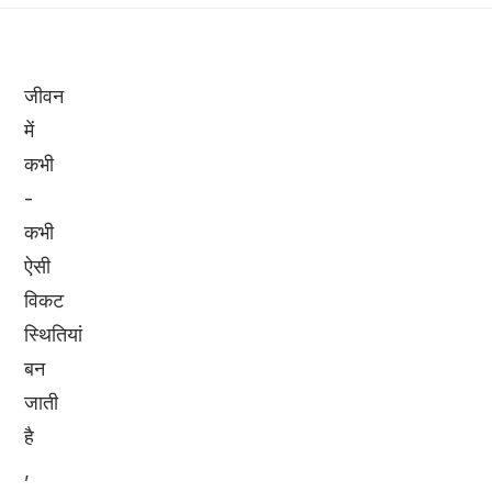
जीवन
में
कभी
-
कभी
ऐसी
विकट
स्थितियां
बन
जाती
है
,