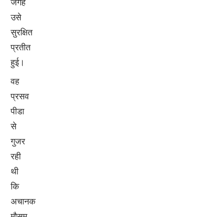
जगह
उसे
सुरक्षित
प्रतीत
हुई।
वह
प्रसव
पीडा
से
गुजर
रही
थी
कि
अचानक
मौसम