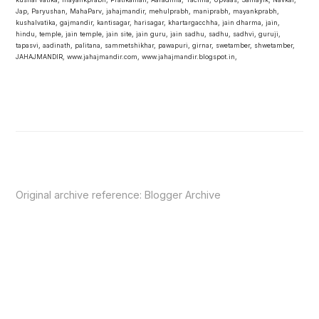
Jap, Paryushan, MahaParv, jahajmandir, mehulprabh, maniprabh, mayankprabh,
kushalvatika, gajmandir, kantisagar, harisagar, khartargacchha, jain dharma, jain,
hindu, temple, jain temple, jain site, jain guru, jain sadhu, sadhu, sadhvi, guruji,
tapasvi, aadinath, palitana, sammetshikhar, pawapuri, girnar, swetamber, shwetamber,
JAHAJMANDIR, www.jahajmandir.com, www.jahajmandir.blogspot.in,
Original archive reference:
Blogger Archive