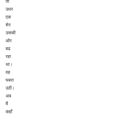
तो
उधर
एक
शेर
उसकी
ओर
बढ
रहा
था।
वह
घबरा
उठी।
अब
मैं
कहाँ