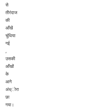
से
तीरंदाज
की
आँखें
चुंधिया
गई
,
उसकी
आँखों
के
आगे
अंध्ोरा
छा
गया।