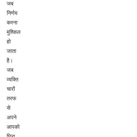
जब
निर्णय
करना
मुश्किल
हो
जाता
है।
जब
व्यक्ति
चारों
तरफ
से
अपने
आपको
घिरा