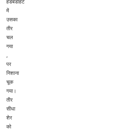
हडबडाहट
में
उसका
तीर
चल
गया
,
पर
निशाना
चूक
गया।
तीर
सीधा
शेर
को