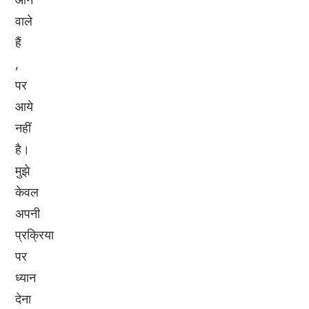
वाले
हैं
,
पर
आये
नहीं
है।
मुझे
केवल
अपनी
प्रक्रिया
पर
ध्यान
देना