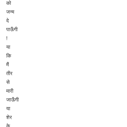
को
जन्म
दे
पाऊँगी
!
या
कि
मैं
तीर
से
मारी
जाऊँगी
या
शेर
के