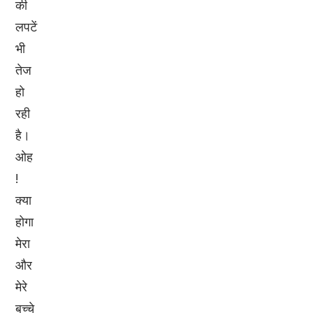
की
लपटें
भी
तेज
हो
रही
है।
ओह
!
क्या
होगा
मेरा
और
मेरे
बच्चे