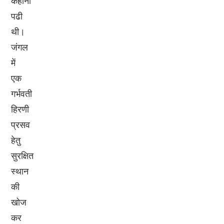
कहानी
पढी
थी।
जंगल
में
एक
गर्भवती
हिरणी
प्रसव
हेतु
सुरक्षित
स्थान
की
खोज
कर