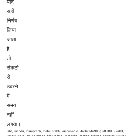
यदि
सही
निर्णय
लिया
जाता
है
तो
संकटों
से
उबरने
में
समय
नहीं
लगता।
jahaj mandir, maniprabh, mehulprabh, kushalvatika, JAHAJMANDIR, MEHUL PRABH,
kushal vatika, mayankprabh, Pratikaman, Aaradhna, Yachna, Upvaas, Samayik, Navkar,