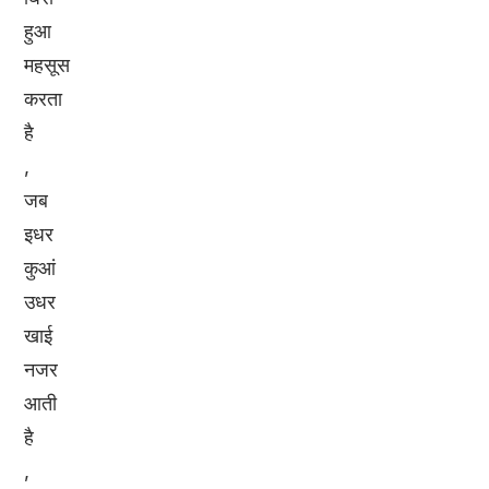
हुआ
महसूस
करता
है
,
जब
इधर
कुआं
उधर
खाई
नजर
आती
है
,