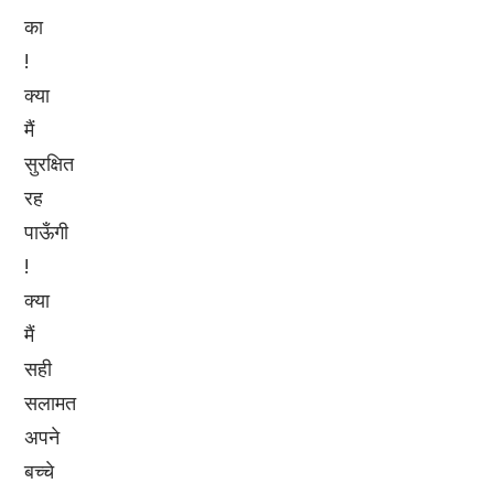
का
!
क्या
मैं
सुरक्षित
रह
पाऊँगी
!
क्या
मैं
सही
सलामत
अपने
बच्चे