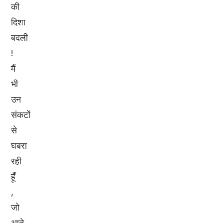
की
दिशा
बदली
!
मैं
भी
उन
संकटों
से
घबरा
रही
हूँ
,
जो
आने