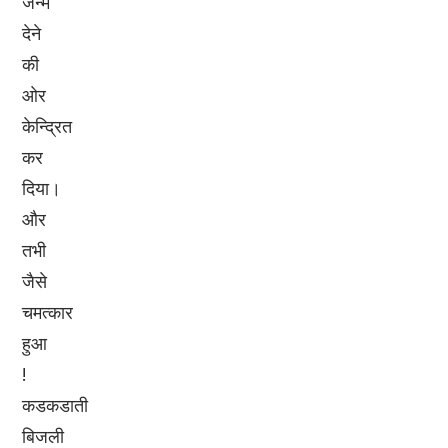
जन्म
देने
की
ओर
केन्दि्रत
कर
दिया।
और
तभी
जैसे
चमत्कार
हुआ
!
कडकडाती
बिजली