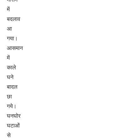
में
बदलाव
आ
गया।
आसमान
में
काले
घने
बादल
छा
गये।
घनघोर
घटाओं
से