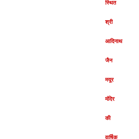
स्थित
श्री
आदिनाथ
जैन
मयूर
मंदिर
की
वार्षिक