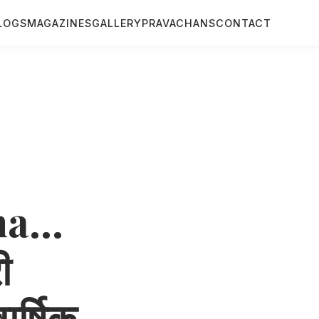
LOGS
MAGAZINES
GALLERY
PRAVACHANS
CONTACT
a...
ी
ार्षिक