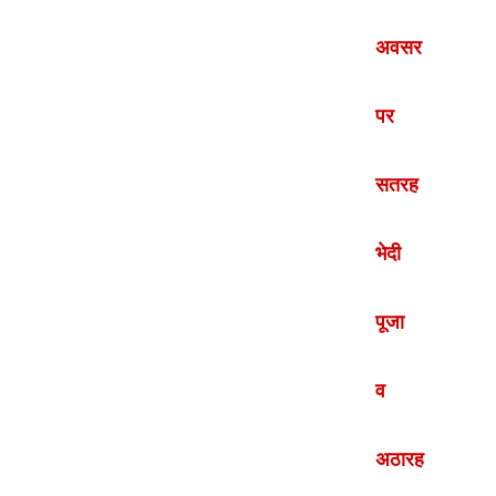
अवसर
पर
सतरह
भेदी
पूजा
व
अठारह