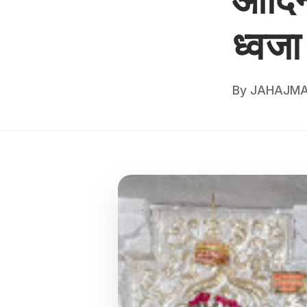
ध्वज
By
JAHAJMA