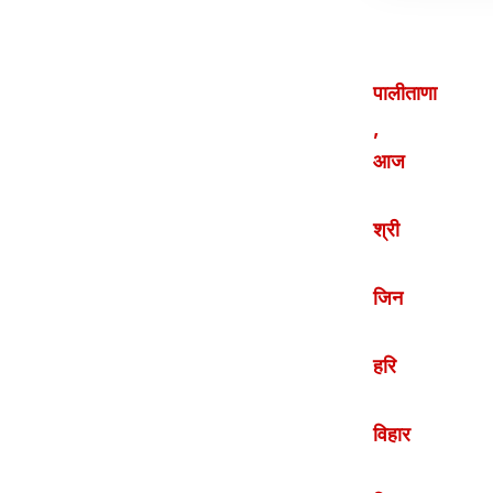
पालीताणा
,
आज
श्री
जिन
हरि
विहार