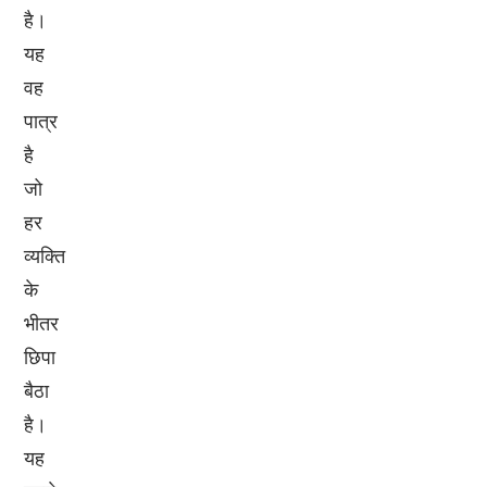
है।
यह
वह
पात्र
है
जो
हर
व्यक्ति
के
भीतर
छिपा
बैठा
है।
यह