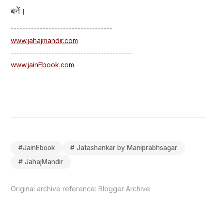
बनें।
-----------------------------------
www.jahajmandir.com
------------------------------------------
www.jainEbook.com
#
JainEbook
#
Jatashankar by Maniprabhsagar
#
JahajMandir
Original archive reference:
Blogger Archive