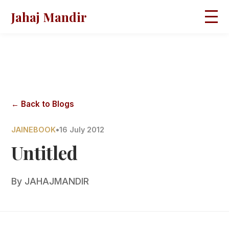
Jahaj Mandir
HOME
ABOUT
BLOGS
MAGAZINES
GALLERY
PRAVACHANS
← Back to Blogs
CONTACT
JAINEBOOK
•
16 July 2012
Untitled
By
JAHAJMANDIR