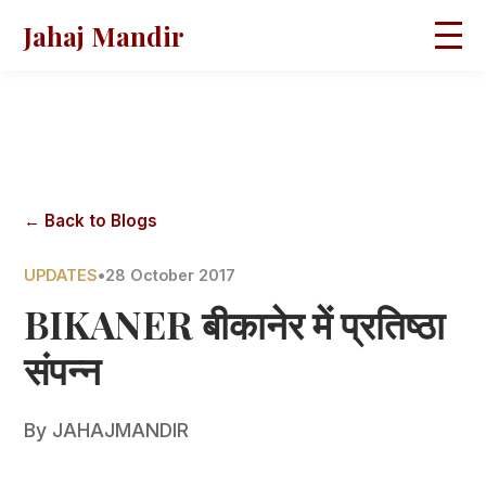
Jahaj Mandir
HOME
ABOUT
BLOGS
MAGAZINES
GALLERY
PRAVACHANS
← Back to Blogs
CONTACT
UPDATES
•
28 October 2017
BIKANER बीकानेर में प्रतिष्ठा
संपन्न
By
JAHAJMANDIR