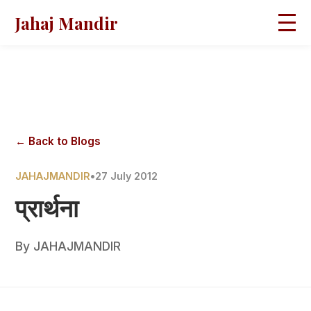
Jahaj Mandir
HOME
ABOUT
BLOGS
MAGAZINES
GALLERY
PRAVACHANS
← Back to Blogs
CONTACT
JAHAJMANDIR
•
27 July 2012
प्रार्थना
By
JAHAJMANDIR