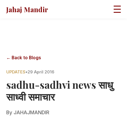
Jahaj Mandir
HOME
ABOUT
BLOGS
MAGAZINES
GALLERY
PRAVACHANS
← Back to Blogs
CONTACT
UPDATES
•
29 April 2016
sadhu-sadhvi news साधु
साध्वी समाचार
By
JAHAJMANDIR