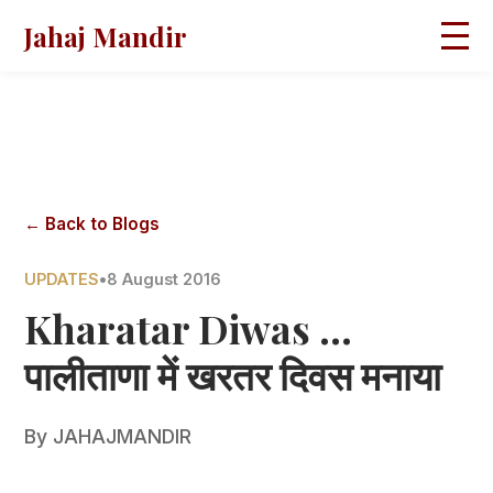
Jahaj Mandir
HOME
ABOUT
BLOGS
MAGAZINES
GALLERY
PRAVACHANS
← Back to Blogs
CONTACT
UPDATES
•
8 August 2016
Kharatar Diwas ...
पालीताणा में खरतर दिवस मनाया
By
JAHAJMANDIR