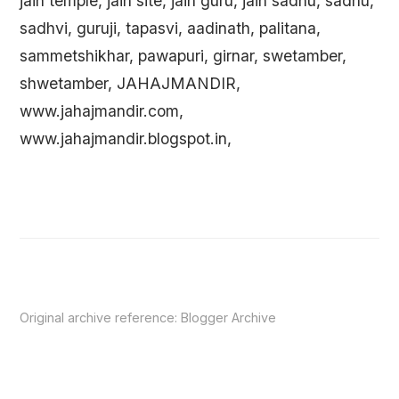
jain temple, jain site, jain guru, jain sadhu, sadhu,
sadhvi, guruji, tapasvi, aadinath, palitana,
sammetshikhar, pawapuri, girnar, swetamber,
shwetamber, JAHAJMANDIR,
www.jahajmandir.com,
www.jahajmandir.blogspot.in,
Original archive reference:
Blogger Archive