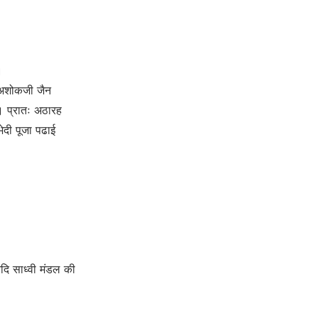
।
ी अशोकजी जैन
ई। प्रातः अठारह
दी पूजा पढाई
 आदि साध्वी मंडल की