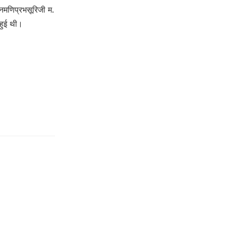
िनमणिप्रभसूरिजी म.
 हुई थी।