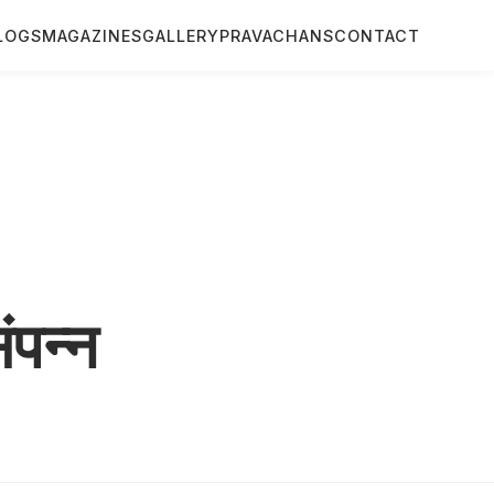
LOGS
MAGAZINES
GALLERY
PRAVACHANS
CONTACT
ंपन्न