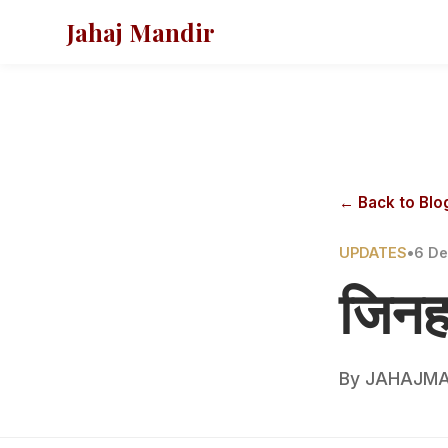
Jahaj Mandir
← Back to Blo
UPDATES
•
6 D
जिनहर
By
JAHAJMA