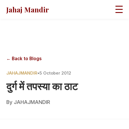
Jahaj Mandir
HOME
ABOUT
BLOGS
MAGAZINES
GALLERY
PRAVACHANS
← Back to Blogs
CONTACT
JAHAJMANDIR
•
5 October 2012
दुर्ग में तपस्या का ठाट
By
JAHAJMANDIR