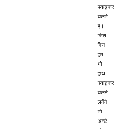
पकड़कर
चलते
है।
जिस
दिन
हम
भी
हाथ
पकड़कर
चलने
लगेंगे
तो
अच्छे