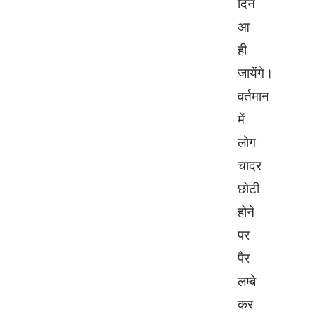
दिन
आ
ही
जायेंगे।
वर्तमान
में
लोग
चादर
छोटी
होने
पर
पैर
लम्बे
कर