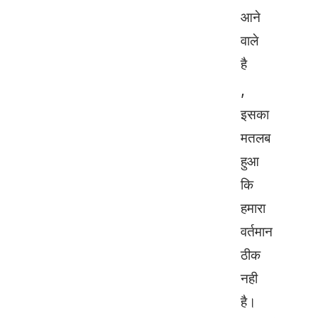
आने
वाले
है
,
इसका
मतलब
हुआ
कि
हमारा
वर्तमान
ठीक
नही
है।