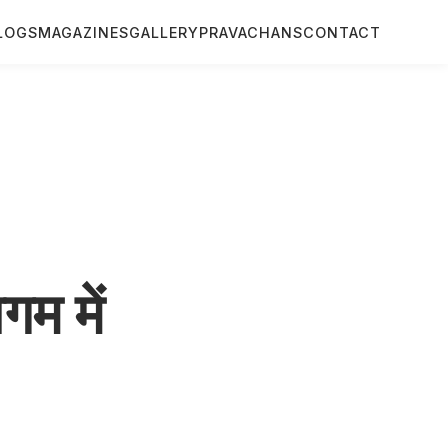
LOGS
MAGAZINES
GALLERY
PRAVACHANS
CONTACT
म में