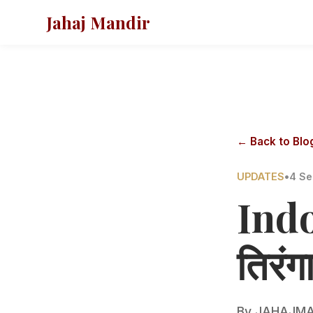
Jahaj Mandir
← Back to Blo
UPDATES
•
4 Se
Indo
तिरंग
By
JAHAJMA