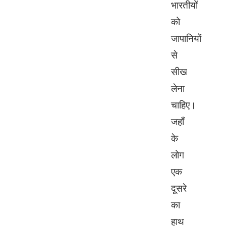
भारतीयों
को
जापानियों
से
सीख
लेना
चाहिए।
जहाँ
के
लोग
एक
दूसरे
का
हाथ