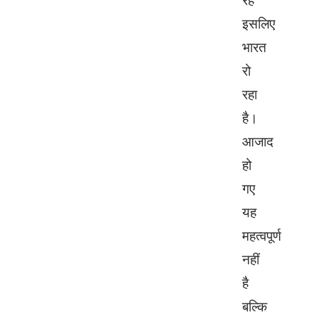
रहे
इसलिए
भारत
रो
रहा
है।
आजाद
हो
गए
यह
महत्वपूर्ण
नहीं
है
बल्कि