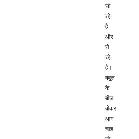
सो
रहे
है
और
रो
रहे
है।
बबूल
के
बीज
बोकर
आम
चाह