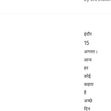
इंदौर
15
अगस्त।
आज
हर
कोई
कहता
है
अच्छे
दिन