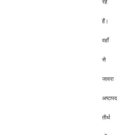
रहे
हैं।
वहाँ
से
जावरा
अष्टापद
तीर्थ