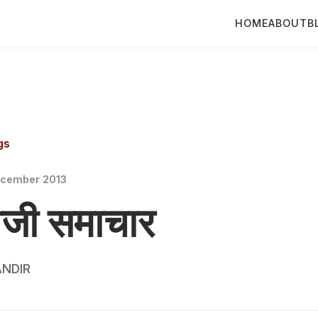
HOME
ABOUT
B
gs
ecember 2013
वीजी समाचार
NDIR