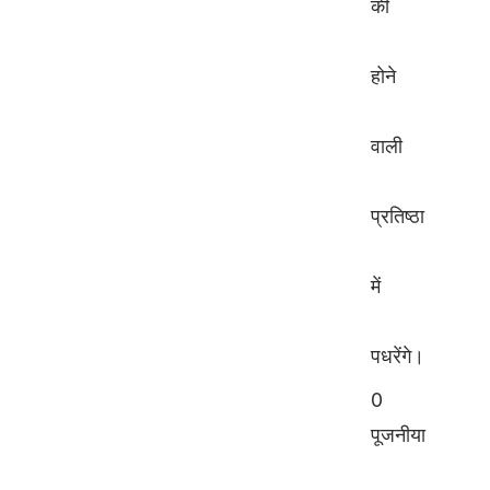
की
होने
वाली
प्रतिष्ठा
में
पधरेंगे।
0
पूजनीया