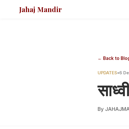
Jahaj Mandir
← Back to Blo
UPDATES
•
6 D
साध्
By
JAHAJMA