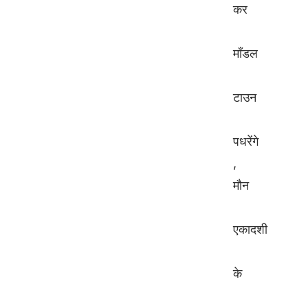
कर
माँडल
टाउन
पधरेंगे
,
मौन
एकादशी
के