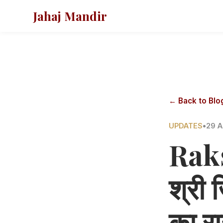
Jahaj Mandir
← Back to Blo
UPDATES
•
29 A
Rak
श्री 
का र