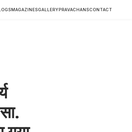
LOGS
MAGAZINES
GALLERY
PRAVACHANS
CONTACT
य
.सा.
ा गया