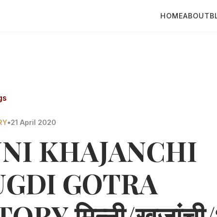
HOME
ABOUT
B
gs
RY
•
21 April 2020
NI KHAJANCHI
GDI GOTRA
ORY मिन्नी/खजांची/