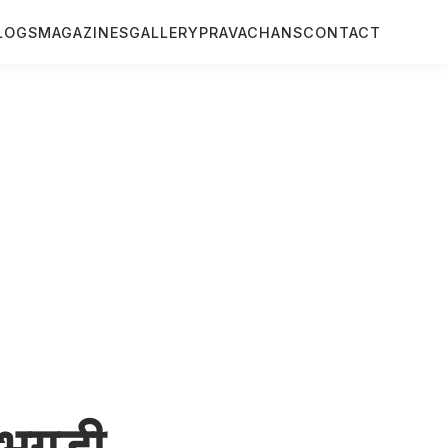
LOGS
MAGAZINES
GALLERY
PRAVACHANS
CONTACT
भुगडी