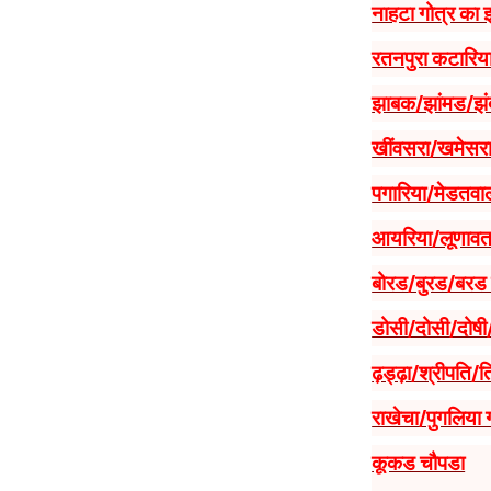
नाहटा गोत्र का 
रतनपुरा कटारिया
झाबक/झांमड/झं
खींवसरा/खमेसरा
पगारिया/मेडतवा
आयरिया/लूणावत 
बोरड/बुरड/बरड 
डोसी/दोसी/दोषी
ढ़ड्ढ़ा/श्रीपति/
राखेचा/पुगलिया 
कूकड चौपडा