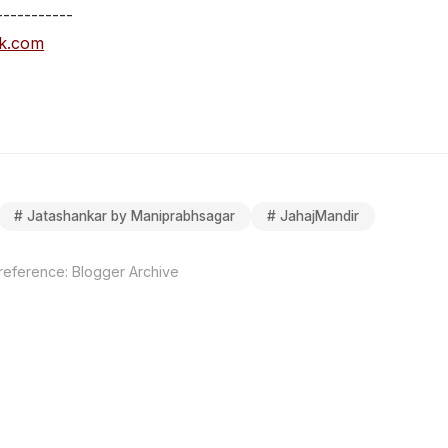
-----------
k.com
#
Jatashankar by Maniprabhsagar
#
JahajMandir
 reference:
Blogger Archive