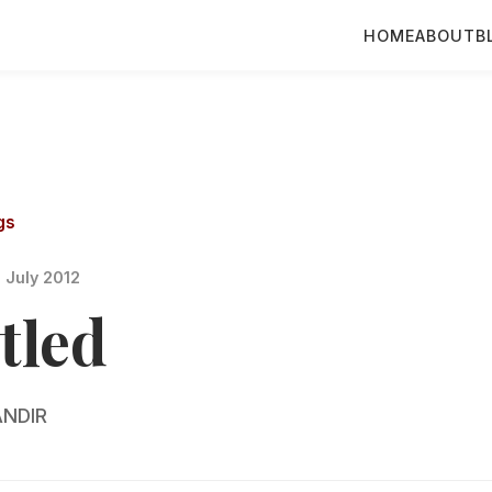
HOME
ABOUT
B
gs
 July 2012
tled
NDIR