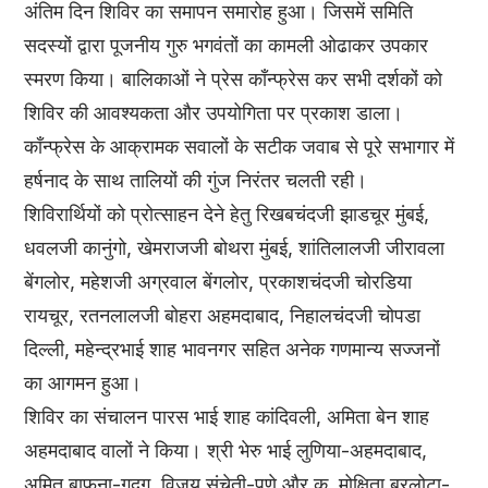
अंतिम दिन शिविर का समापन समारोह हुआ। जिसमें समिति
सदस्यों द्वारा पूजनीय गुरु भगवंतों का कामली ओढाकर उपकार
स्मरण किया। बालिकाओं ने प्रेस काँन्फ्रेस कर सभी दर्शकों को
शिविर की आवश्यकता और उपयोगिता पर प्रकाश डाला।
काँन्फ्रेस के आक्रामक सवालों के सटीक जवाब से पूरे सभागार में
हर्षनाद के साथ तालियों की गुंज निरंतर चलती रही।
शिविरार्थियों को प्रोत्साहन देने हेतु रिखबचंदजी झाडचूर मुंबई,
धवलजी कानुंगो, खेमराजजी बोथरा मुंबई, शांतिलालजी जीरावला
बेंगलोर, महेशजी अग्रवाल बेंगलोर, प्रकाशचंदजी चोरडिया
रायचूर, रतनलालजी बोहरा अहमदाबाद, निहालचंदजी चोपडा
दिल्ली, महेन्द्रभाई शाह भावनगर सहित अनेक गणमान्य सज्जनों
का आगमन हुआ।
शिविर का संचालन पारस भाई शाह कांदिवली, अमिता बेन शाह
अहमदाबाद वालों ने किया। श्री भेरु भाई लुणिया-अहमदाबाद,
अमित बाफना-गदग, विजय संचेती-पुणे और कु. मोक्षिता बरलोटा-