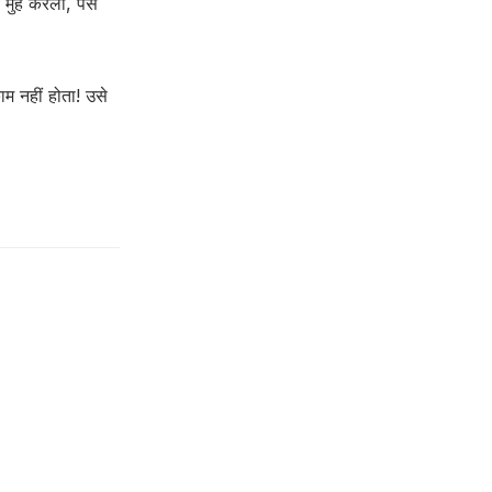
मुँह करलो, पैसे
ाम नहीं होता! उसे