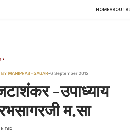
HOME
ABOUT
B
gs
 BY MANIPRABHSAGAR
•
6 September 2012
जटाशंकर -उपाध्याय
्रभसागरजी म.सा
NDIR