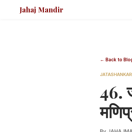
Jahaj Mandir
← Back to Blo
JATASHANKAR
46. 
मणिप
By
JAHAJMA