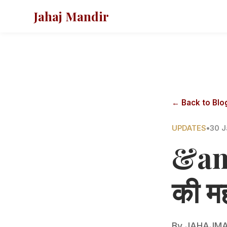
Jahaj Mandir
← Back to Blo
UPDATES
•
30 J
&am
की म
By
JAHAJMA