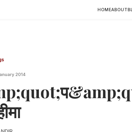
HOME
ABOUT
B
gs
anuary 2014
p;quot;प&amp;q
हीमा
NDIR