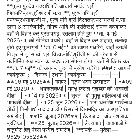
**पूज्य गुरुदेव गच्छाधिपति आचार्य भगवंत श्री
जिनमणिप्रभसूरीश्वरजी म.सा.**, पूज्य गणि श्री
मयंकप्रभसागरजी म., पूज्य मुनि श्री विरक्तप्रभसागरजी म.सा.
ठाणा 3 रामगंजमंडी, नीमच आदि की प्रतिष्ठाएं संपन्न करवाकर
वहाँ से विहार कर प्रतापगढ़, रतलाम होते हुए **ता. 4 मई
2026** को खेतिया पधारे। वहाँ से विहार कर शहादा, तलोदा
होते हुए पूज्यश्री **ता. 6 मई** को खापर पधारेंगे, जहाँ उनकी
निश्रा में पू. साध्वी श्री विश्वज्योतिश्रीजी म. की प्रेरणा से
नवनिर्मित संघ भवन का उद्घाटन संपन्न होगा। वहाँ से विहार कर
**ता. 7 मई** को अक्कलकुआं में प्रवेश करेंगे। ### :: आगामी
कार्यक्रम :: | दिनांक | स्थान | कार्यक्रम | |---|---|---| |
**06 मई 2026** | खापर | नूतन भवन उद्घाटन | | **09
मई 2026** | अक्कलकुआं | मुमुक्षु कुशल गुलेच्छा की भागवती
दीक्षा | | **14 मई 2026** | सूरत | दो मुमुक्षु बालिकाओं की
भागवती दीक्षा | | **25 जून 2026** | श्री अंतरिक्ष पार्श्वनाथ
तीर्थ | निर्माणाधीन दादावाडी परिसर में जिनमंदिर का चलप्रतिष्ठा
समारोह | | **19 जुलाई 2026** | हैदराबाद | अंजनशलाका
प्रतिष्ठा | | **26 जुलाई 2026** | हैदराबाद | दादावाडी में
चातुर्मास हेतु मंगल प्रवेश समारोह | **संपर्क — मुकेश —
9825105823**