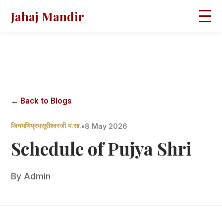
Jahaj Mandir
HOME
ABOUT
BLOGS
MAGAZINES
GALLERY
PRAVACHANS
← Back to Blogs
CONTACT
जिनमणिप्रभसूरीश्वरजी म.सा.
•
8 May 2026
Schedule of Pujya Shri
By
Admin